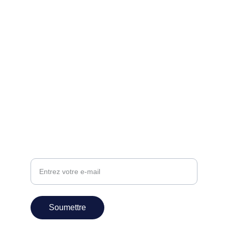
Mémoire
Un lieu de résistance et d'éducation aux 
droits humains.
CONTACT
contact@ohm-musee.org
Adresse e-mail
Soumettre